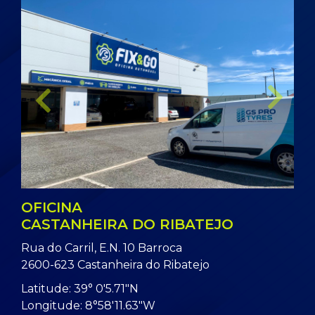
LÂMPADAS
LAVAGEM
AUTOMÓVEL
AUTOMÓVEL
Previous
Next
OFICINA
CASTANHEIRA DO RIBATEJO
LOJA AUTO
MECÂNICA
Rua do Carril, E.N. 10 Barroca
2600-623 Castanheira do Ribatejo
Latitude: 39° 0'5.71"N
Longitude: 8°58'11.63"W