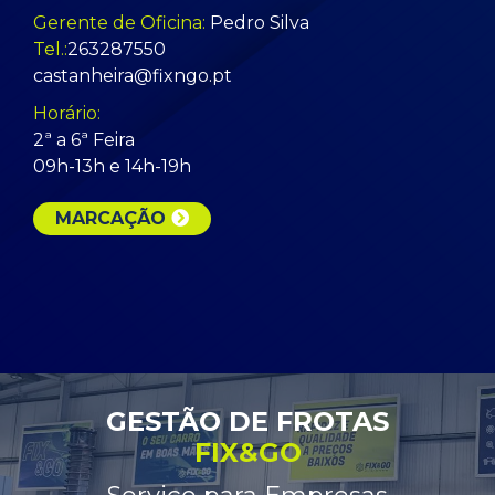
Gerente de Oficina:
Pedro Silva
Tel.:
263287550
castanheira@fixngo.pt
Horário:
2ª a 6ª Feira
09h-13h e 14h-19h
MUDANÇA DE ÓLEO E
POLIMENTO DE
FILTROS
FARÓIS
MARCAÇÃO
GESTÃO DE FROTAS
FIX&GO
REPARAÇÃO DE
REPARAÇÃO DE
EMBRAIAGEM
JANTES