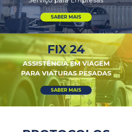
Serviço para Empresas
SABER MAIS
FIX 24
ASSISTÊNCIA EM VIAGEM
PARA VIATURAS PESADAS
SISTEMA DE ESCAPE
SISTEMA DE
TRAVAGEM
SABER MAIS