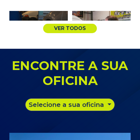
ENCONTRE A SUA
OFICINA
EQUILIBRAGEM DE
HIGIENIZAÇÃO DE
PNEUS
CARROS
Selecione a sua oficina