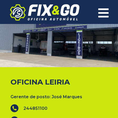
×
OFICINA LEIRIA
Gerente de posto: José Marques
244851100