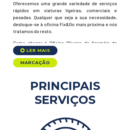
Oferecemos uma grande variedade de serviços
rápidos em viaturas ligeiras, comerciais e
pesadas. Qualquer que seja a sua necessidade,
desloque-se à oficina Fix&Go mais próxima e nós
tratamos do resto.
Como chegar à Oficina Oliveira de Azeméis da
Fix&Go
?
Quer saber a quanto tempo está desta oficina?
MARCAÇÃO
Clique aqui para ver as direções a partir da sua
localização.
PRINCIPAIS
Descubra as restantes oficinas que temos
distribuídas pelo país:
oficinas Fix&Go
.
SERVIÇOS