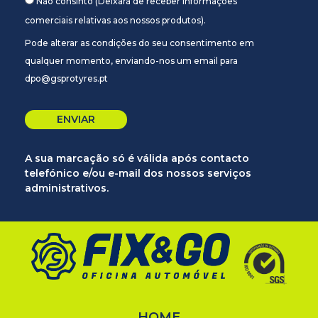
Não consinto (Deixará de receber informações
comerciais relativas aos nossos produtos).
Pode alterar as condições do seu consentimento em
qualquer momento, enviando-nos um email para
dpo@gsprotyres.pt
A sua marcação só é válida após contacto
telefónico e/ou e-mail dos nossos serviços
administrativos.
HOME