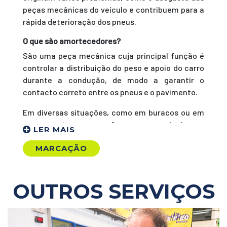
peças mecânicas do veículo e contribuem para a
rápida deterioração dos pneus.
O que são amortecedores?
São uma peça mecânica cuja principal função é
controlar a distribuição do peso e apoio do carro
durante a condução, de modo a garantir o
contacto correto entre os pneus e o pavimento.
Em diversas situações, como em buracos ou em
curvas e travagens, são os responsáveis por
manter o equilíbrio do veículo e assim assegurar
MARCAÇÃO
ao máximo o conforto e segurança do condutor.
Que problemas mecânicos estão associados ao
mau desempenho dos amortecedores?
OUTROS SERVIÇOS
Quando estas peças não estão a funcionar
corretamente, existem vários problemas que
podem ocorrer no seu veículo: