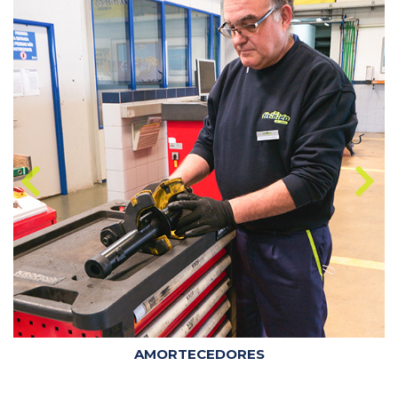
Desgaste de outras peças da viatura
, como
as molas de suspensão, a engrenagem de
direção, as juntas universais, o diferencial,
os casquilhos ou a caixa de velocidades,
entre outras.
Acelerada deterioração dos pneus
: quando
o contacto dos pneus com a estrada não
está a ser devidamente controlado é
natural que exista algum desgaste acima
do normal
Portanto, se reparar em algum destes sinais no
seu carro, o problema pode ter a origem
explicada – mas o melhor é sempre recorrer a
especialistas que podem analisar a situação com
mais detalhe.
AMORTECEDORES
Que riscos existem ao conduzir com
amortecedores gastos ou deteriorados?