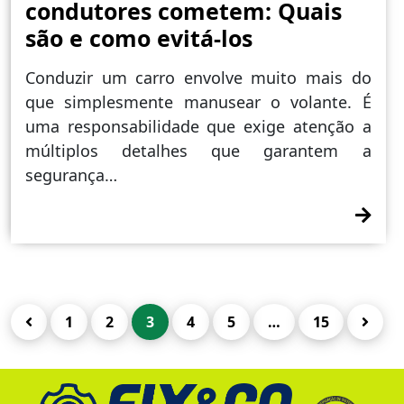
condutores cometem: Quais
são e como evitá-los
Conduzir um carro envolve muito mais do
que simplesmente manusear o volante. É
uma responsabilidade que exige atenção a
múltiplos detalhes que garantem a
segurança…
PAGINAÇÃO
1
2
3
4
5
…
15
DOS
CONTEÚDOS