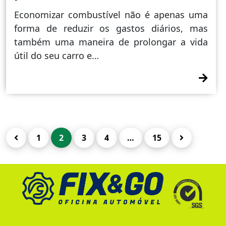
Economizar combustível não é apenas uma
forma de reduzir os gastos diários, mas
também uma maneira de prolongar a vida
útil do seu carro e…
PAGINAÇÃO
1
2
3
4
…
15
DOS
CONTEÚDOS